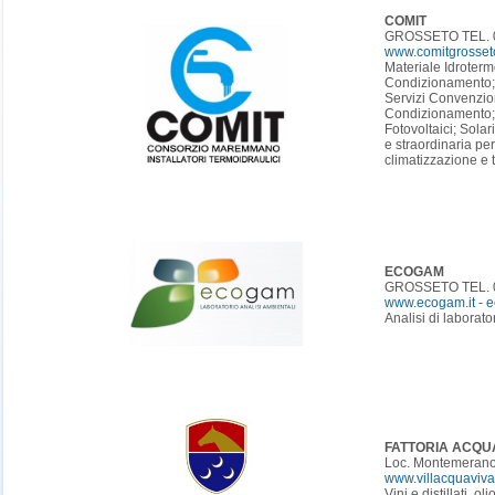
COMIT
GROSSETO TEL. 0
www.comitgrosset
Materiale Idroterm
Condizionamento; 
Servizi Convenzion
Condizionamento; An
Fotovoltaici; Solar
e straordinaria per
climatizzazione e 
ECOGAM
GROSSETO TEL. 
www.ecogam.it
-
e
Analisi di laborator
FATTORIA ACQU
Loc. Montemerano
www.villacquaviv
Vini e distillati, 