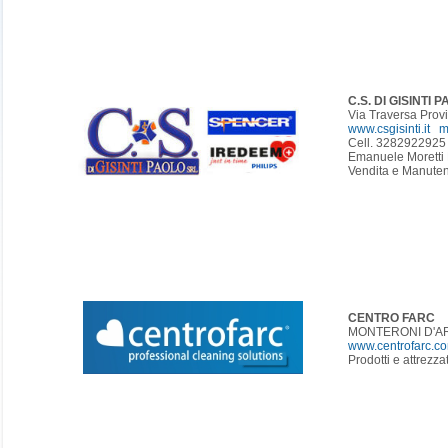
C.S. DI GISINTI 
Via Traversa Provi
www.csgisinti.it
m
Cell. 3282922925
Emanuele Moretti 
Vendita e Manute
CENTRO FARC
MONTERONI D'ARB
www.centrofarc.c
Prodotti e attrezzat