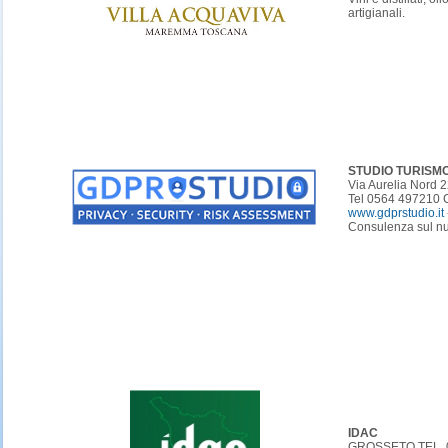
artigianali.
STUDIO TURISM
Via Aurelia Nord
Tel 0564 497210 
www.gdprstudio.it
Consulenza sul 
IDAC
GROSSETO TEL. 0