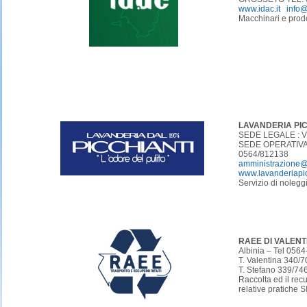
www.idac.it
info@
Macchinari e prodot
LAVANDERIA PIC
SEDE LEGALE : Vi
SEDE OPERATIVA : 
0564/812138
amministrazione@
www.lavanderiapi
Servizio di nolegg
RAEE DI VALEN
Albinia – Tel 056
T. Valentina 340
T. Stefano 339/7
Raccolta ed il recu
relative pratiche S